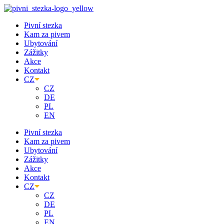
Přejít
k
Pivní stezka
obsahu
Kam za pivem
Ubytování
Zážitky
Akce
Kontakt
CZ
CZ
DE
PL
EN
Pivní stezka
Kam za pivem
Ubytování
Zážitky
Akce
Kontakt
CZ
CZ
DE
PL
EN