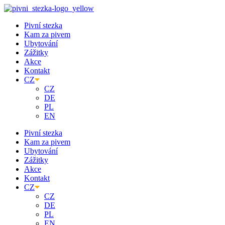
Přejít
k
Pivní stezka
obsahu
Kam za pivem
Ubytování
Zážitky
Akce
Kontakt
CZ
CZ
DE
PL
EN
Pivní stezka
Kam za pivem
Ubytování
Zážitky
Akce
Kontakt
CZ
CZ
DE
PL
EN