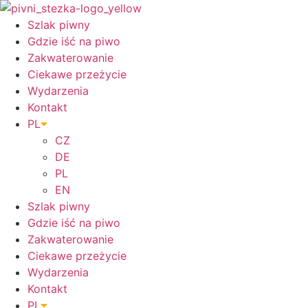
Przejdź
do
Szlak piwny
treści
Gdzie iść na piwo
Zakwaterowanie
Ciekawe przeżycie
Wydarzenia
Kontakt
PL
CZ
DE
PL
EN
Szlak piwny
Gdzie iść na piwo
Zakwaterowanie
Ciekawe przeżycie
Wydarzenia
Kontakt
PL